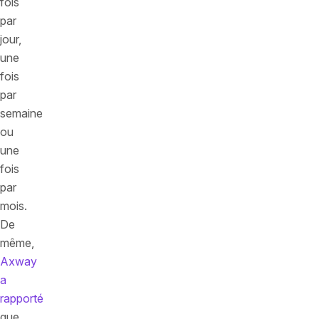
fois
par
jour,
une
fois
par
semaine
ou
une
fois
par
mois.
De
même,
Axway
a
rapporté
que