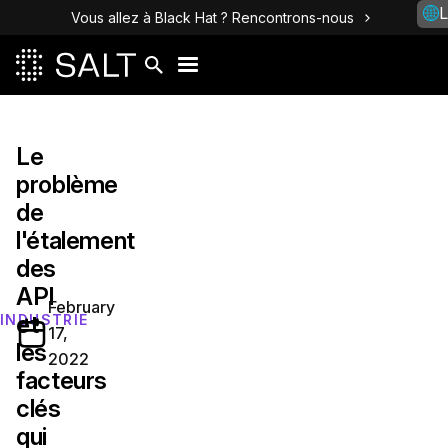
L
Vous allez à Black Hat ? Rencontrons-nous
Le
problème
de
l'étalement
des
API
February
et
INDUSTRIE
17,
les
2022
facteurs
clés
qui