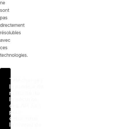
ne
sont
pas
directement
résolubles
avec
ces
technologies.
Téléchargez
le modèle de
maturité de
la sécurité
des API Salt
pour
déterminer
le niveau de