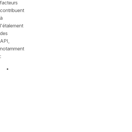
facteurs
contribuent
à
l'étalement
des
API,
notamment
:
L'adoption
de
modèles
de
conception
cloud-
native
et
d'architectures