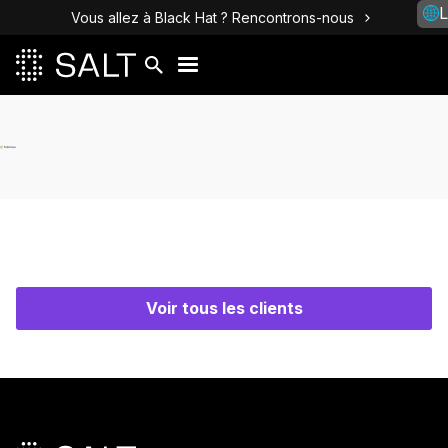
L
Vous allez à Black Hat ? Rencontrons-nous
Voir tous les clients
Pied de page principal