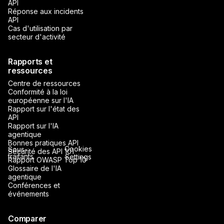
API
Réponse aux incidents
API
Cas d'utilisation par
secteur d'activité
Rapports et
ressources
Centre de ressources
Conformité à la loi
européenne sur l'IA
Rapport sur l'état des
API
Rapport sur l'IA
agentique
Bonnes pratiques API
Cookies
Sous-
Sécurité des API 101
traitants
Settings
Rapport OWASP Top 10
Glossaire de l'IA
agentique
Conférences et
événements
Comparer