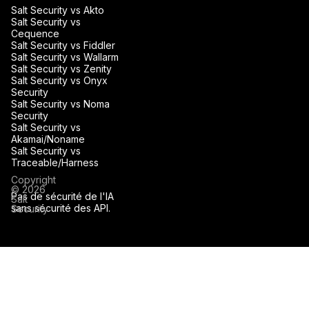
Salt Security vs Akto
Salt Security vs
Cequence
Salt Security vs Fiddler
Salt Security vs Wallarm
Salt Security vs Zenity
Salt Security vs Onyx
Security
Salt Security vs Noma
Security
Salt Security vs
Akamai/Noname
Salt Security vs
Traceable/Harness
Copyright
© 2026
Pas de sécurité de l'IA
Salt
sans sécurité des API.
Security