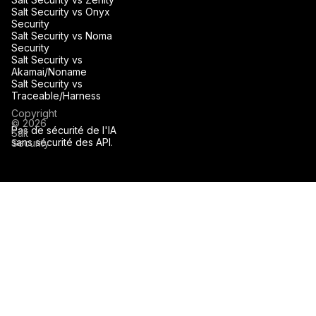
Salt Security vs Onyx
Security
Salt Security vs Noma
Security
Salt Security vs
Akamai/Noname
Salt Security vs
Traceable/Harness
Copyright
© 2026
Pas de sécurité de l'IA
Salt
sans sécurité des API.
Security