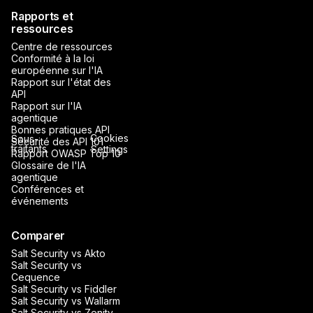
Rapports et
ressources
Centre de ressources
Conformité à la loi
européenne sur l'IA
Rapport sur l'état des
API
Rapport sur l'IA
agentique
Bonnes pratiques API
Cookies
Sous-
Sécurité des API 101
traitants
Settings
Rapport OWASP Top 10
Glossaire de l'IA
agentique
Conférences et
événements
Comparer
Salt Security vs Akto
Salt Security vs
Cequence
Salt Security vs Fiddler
Salt Security vs Wallarm
Salt Security vs Zenity