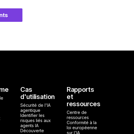
ents
l
rme
Cas
Rapports
d'utilisation
et
de
ressources
Sécurité de l'IA
agentique
Centre de
Identifier les
ressources
t
risques liés aux
Conformité à la
agents IA
loi européenne
Découverte
sur l'IA