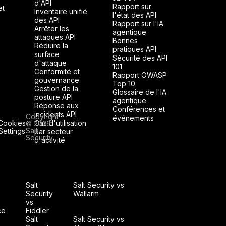
d'API
Rapport sur
et
Inventaire unifié
l'état des API
des API
Rapport sur l'IA
Arrêter les
agentique
attaques API
Bonnes
Réduire la
pratiques API
surface
Sécurité des API
d'attaque
101
Conformité et
Rapport OWASP
gouvernance
Top 10
Gestion de la
Glossaire de l'IA
posture API
agentique
Réponse aux
Conférences et
incidents API
Copyright
événements
Cookies
Cas d'utilisation
© 2026
Salt
Settings
par secteur
Security
d'activité
Salt
Salt Security vs
Security
Wallarm
vs
ce
Fiddler
Salt
Salt Security vs