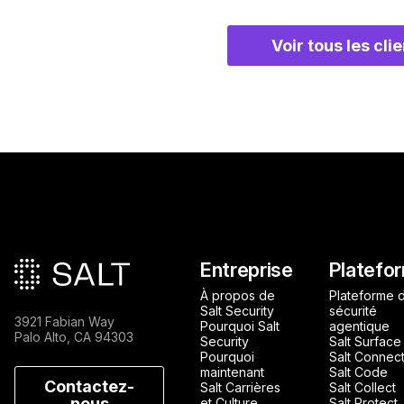
Voir tous les cli
Pied de page principa
Entreprise
Platefo
À propos de
Plateforme 
Salt Security
sécurité
3921 Fabian Way
Pourquoi Salt
agentique
Palo Alto, CA 94303
Security
Salt Surface
Pourquoi
Salt Connec
maintenant
Salt Code
Contactez-
Salt Carrières
Salt Collect
nous
et Culture
Salt Protect