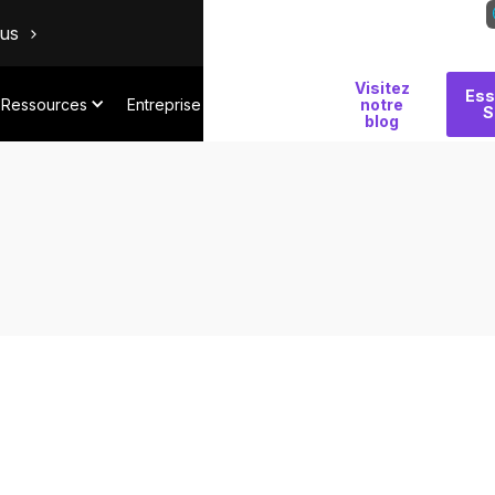
ous
Visitez
Pourquoi
Ess
Ressources
Entreprise
notre
S
Salt
blog