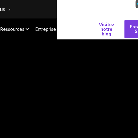
ous
Visitez
Pourquoi
Ess
Ressources
Entreprise
notre
S
Salt
blog