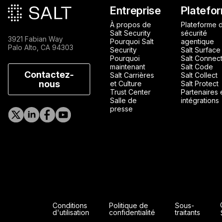
Pied de page principa
Entreprise
Platefo
À propos de
Plateforme 
Salt Security
sécurité
3921 Fabian Way
Pourquoi Salt
agentique
Palo Alto, CA 94303
Security
Salt Surface
Pourquoi
Salt Connec
maintenant
Salt Code
Contactez-
Salt Carrières
Salt Collect
nous
et Culture
Salt Protect
Trust Center
Partenaires 
Salle de
intégrations
presse
Conditions
Politique de
Sous-
d'utilisation
confidentialité
traitants