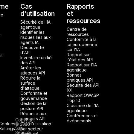
l
rme
Cas
Rapports
d'utilisation
et
de
ressources
Sécurité de l'IA
agentique
Centre de
Identifier les
ressources
t
risques liés aux
Conformité à la
agents IA
loi européenne
Découverte
sur l'IA
d'API
Rapport sur
et
Inventaire unifié
l'état des API
des API
Rapport sur l'IA
Arrêter les
agentique
attaques API
Bonnes
Réduire la
pratiques API
surface
Sécurité des API
d'attaque
101
Conformité et
Rapport OWASP
gouvernance
Top 10
Gestion de la
Glossaire de l'IA
posture API
agentique
Réponse aux
Conférences et
incidents API
Copyright
événements
Cookies
Cas d'utilisation
© 2026
Salt
Settings
par secteur
Security
d'activité