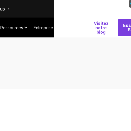
ous
Visitez
Pourquoi
Ess
Ressources
Entreprise
notre
S
Salt
blog