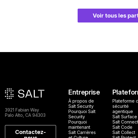
Voir tous les pa
Pied de page principa
Entreprise
Platefo
À propos de
Plateforme 
Salt Security
sécurité
3921 Fabian Way
Pourquoi Salt
agentique
Palo Alto, CA 94303
Security
Salt Surface
Pourquoi
Salt Connec
maintenant
Salt Code
Contactez-
Salt Carrières
Salt Collect
nous
et Culture
Salt Protect