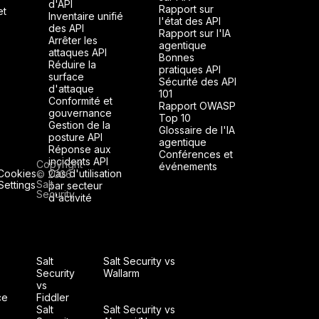
d'API
Rapport sur
et
Inventaire unifié
l'état des API
des API
Rapport sur l'IA
Arrêter les
agentique
attaques API
Bonnes
Réduire la
pratiques API
surface
Sécurité des API
d'attaque
101
Conformité et
Rapport OWASP
gouvernance
Top 10
Gestion de la
Glossaire de l'IA
posture API
agentique
Réponse aux
Conférences et
incidents API
Copyright
événements
Cookies
Cas d'utilisation
© 2026
Salt
Settings
par secteur
Security
d'activité
Salt
Salt Security vs
Security
Wallarm
vs
ce
Fiddler
Salt
Salt Security vs