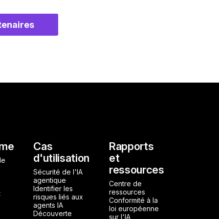
rtenaires
l
rme
Cas
Rapports
d'utilisation
et
de
ressources
Sécurité de l'IA
agentique
Centre de
Identifier les
ressources
t
risques liés aux
Conformité à la
agents IA
loi européenne
Découverte
sur l'IA