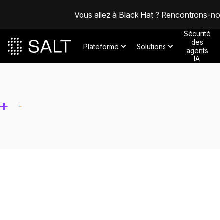
Vous allez à Black Hat ? Rencontrons-n
Sécurité
des
Plateforme
Solutions
agents
IA
+