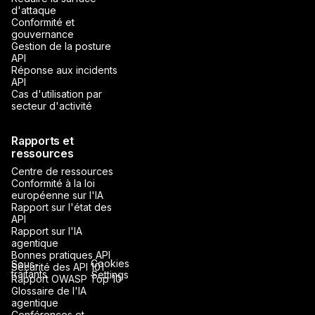
d'attaque
Conformité et
gouvernance
Gestion de la posture
API
Réponse aux incidents
API
Cas d'utilisation par
secteur d'activité
Rapports et
ressources
Centre de ressources
Conformité à la loi
européenne sur l'IA
Rapport sur l'état des
API
Rapport sur l'IA
agentique
Bonnes pratiques API
Cookies
Sous-
Sécurité des API 101
traitants
Settings
Rapport OWASP Top 10
Glossaire de l'IA
agentique
Conférences et