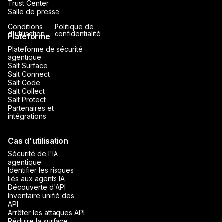
Trust Center
Salle de presse
Conditions
Politique de
d'utilisation
confidentialité
Plateforme
Plateforme de sécurité
agentique
Salt Surface
Salt Connect
Salt Code
Salt Collect
Salt Protect
Partenaires et
intégrations
Cas d'utilisation
Sécurité de l'IA
agentique
Identifier les risques
liés aux agents IA
Découverte d'API
Inventaire unifié des
API
Arrêter les attaques API
Réduire la surface