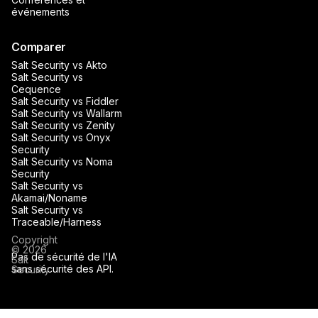
événements
Comparer
Salt Security vs Akto
Salt Security vs
Cequence
Salt Security vs Fiddler
Salt Security vs Wallarm
Salt Security vs Zenity
Salt Security vs Onyx
Security
Salt Security vs Noma
Security
Salt Security vs
Akamai/Noname
Salt Security vs
Traceable/Harness
Copyright
© 2026
Pas de sécurité de l'IA
Salt
sans sécurité des API.
Security