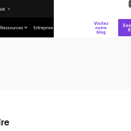
ous
Visitez
Pourquoi
Ess
Ressources
Entreprise
notre
S
Salt
blog
ire