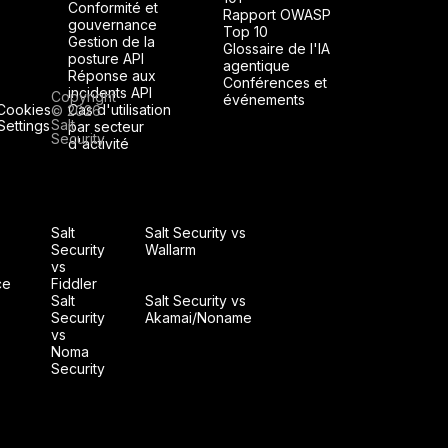
Conformité et
Rapport OWASP
gouvernance
Top 10
Gestion de la
Glossaire de l'IA
posture API
agentique
Réponse aux
Conférences et
incidents API
Copyright
événements
Cookies
Cas d'utilisation
© 2026
Salt
Settings
par secteur
Security
d'activité
Salt
Salt Security vs
Security
Wallarm
vs
ce
Fiddler
Salt
Salt Security vs
Security
Akamai/Noname
vs
Noma
Security