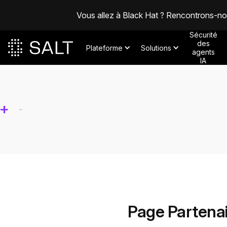
Vous allez à Black Hat ? Rencontrons-n
Sécurité
des
Plateforme
Solutions
agents
IA
+
Page Partena