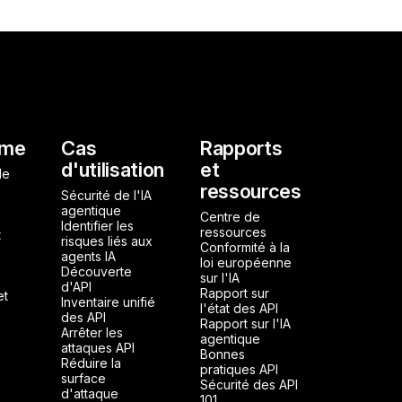
l
rme
Cas
Rapports
d'utilisation
et
de
ressources
Sécurité de l'IA
agentique
Centre de
Identifier les
ressources
t
risques liés aux
Conformité à la
agents IA
loi européenne
Découverte
sur l'IA
d'API
Rapport sur
et
Inventaire unifié
l'état des API
des API
Rapport sur l'IA
Arrêter les
agentique
attaques API
Bonnes
Réduire la
pratiques API
surface
Sécurité des API
d'attaque
101