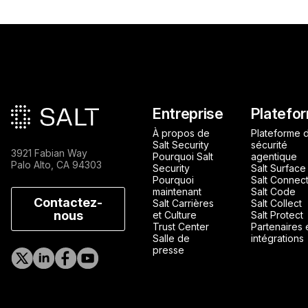
Pied de page principa
Entreprise
Platefo
À propos de
Plateforme 
Salt Security
sécurité
3921 Fabian Way
Pourquoi Salt
agentique
Palo Alto, CA 94303
Security
Salt Surface
Pourquoi
Salt Connec
maintenant
Salt Code
Contactez-
Salt Carrières
Salt Collect
nous
et Culture
Salt Protect
Trust Center
Partenaires 
Salle de
intégrations
presse