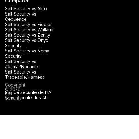
Comparer
Salt Security vs Akto
Salt Security vs
Cequence
Salt Security vs Fiddler
Salt Security vs Wallarm
Salt Security vs Zenity
Salt Security vs Onyx
Security
Salt Security vs Noma
Security
Salt Security vs
Akamai/Noname
Salt Security vs
Traceable/Harness
Copyright
© 2026
Pas de sécurité de l'IA
Salt
sans sécurité des API.
Security