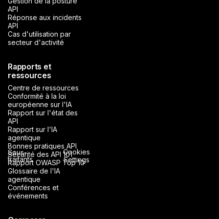
Gestion de la posture
API
Réponse aux incidents
API
Cas d'utilisation par
secteur d'activité
Rapports et
ressources
Centre de ressources
Conformité à la loi
européenne sur l'IA
Rapport sur l'état des
API
Rapport sur l'IA
agentique
Bonnes pratiques API
Cookies
Sous-
Sécurité des API 101
traitants
Settings
Rapport OWASP Top 10
Glossaire de l'IA
agentique
Conférences et
événements