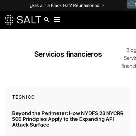
I
¿Vas a ir a Black Hat? Reunámonos
Publicaciones
Blo
Servicios financieros
Servi
financ
TÉCNICO
Beyond the Perimeter: How NYDFS 23 NYCRR
500 Principles Apply to the Expanding API
Attack Surface