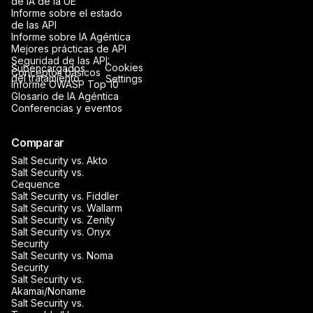
de IA de la UE
Informe sobre el estado
de las API
Informe sobre IA Agéntica
Mejores prácticas de API
Seguridad de las API:
Cookies
Subencargados
Conceptos básicos
del tratamiento
Settings
Informe OWASP Top 10
Glosario de IA Agéntica
Conferencias y eventos
Comparar
Salt Security vs. Akto
Salt Security vs.
Cequence
Salt Security vs. Fiddler
Salt Security vs. Wallarm
Salt Security vs. Zenity
Salt Security vs. Onyx
Security
Salt Security vs. Noma
Security
Salt Security vs.
Akamai/Noname
Salt Security vs.