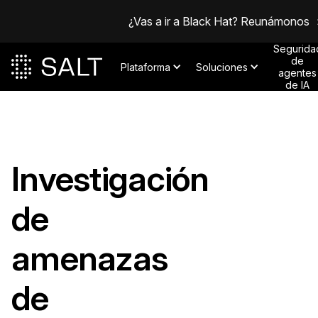
¿Vas a ir a Black Hat? Reunámonos
Segurida
de
Plataforma
Soluciones
agentes
de IA
Investigación
de
amenazas
de