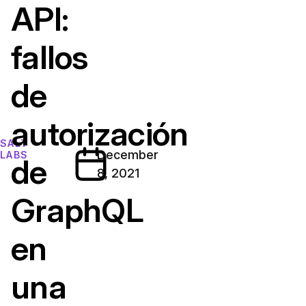
API:
fallos
de
autorización
SALT
December
LABS
de
8, 2021
GraphQL
en
una