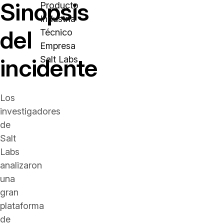
Sinopsis
Producto
Industria
del
Técnico
Empresa
incidente
Salt Labs
Los
investigadores
de
Salt
Labs
analizaron
una
gran
plataforma
de