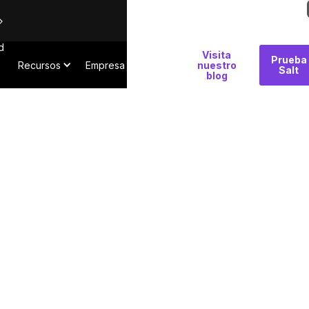
d
Por
Visita
Prueba
Recursos
Empresa
qué
nuestro
Salt
blog
Salt