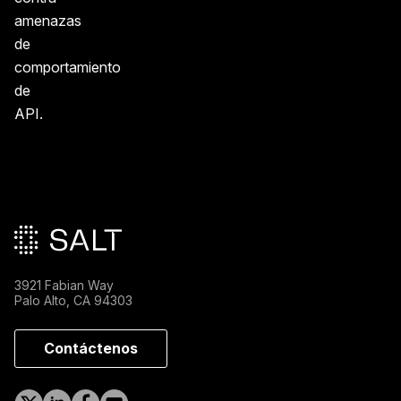
amenazas
de
comportamiento
de
API.
Pie de página principal
3921 Fabian Way
Palo Alto, CA 94303
Contáctenos