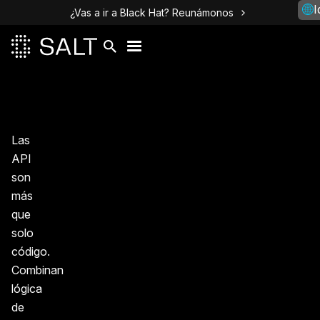
I
¿Vas a ir a Black Hat? Reunámonos
Las
API
son
más
que
solo
código.
Combinan
lógica
de