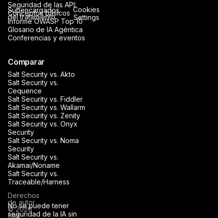
Seguridad de las API:
Cookies
Subencargados
Conceptos básicos
del tratamiento
Settings
Informe OWASP Top 10
Glosario de IA Agéntica
Conferencias y eventos
Comparar
Salt Security vs. Akto
Salt Security vs.
Cequence
Salt Security vs. Fiddler
Salt Security vs. Wallarm
Salt Security vs. Zenity
Salt Security vs. Onyx
Security
Salt Security vs. Noma
Security
Salt Security vs.
Akamai/Noname
Salt Security vs.
Traceable/Harness
Derechos
de autor
No se puede tener
© 2026
seguridad de la IA sin
Salt