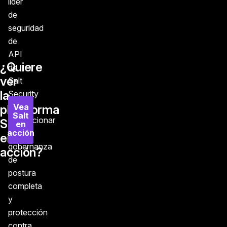
líder
de
seguridad
de
API
¿Quiere
de
ver
Salt
la
Security
puede
Vea
plataforma
Salt
proporcionar
Salt
en
acción
una
en
gobernanza
acción?
de
postura
completa
y
protección
contra