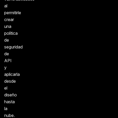
al
permitirle
crear
una
política
de
seguridad
de
API
y
aplicarla
desde
el
diseño
hasta
la
nube.