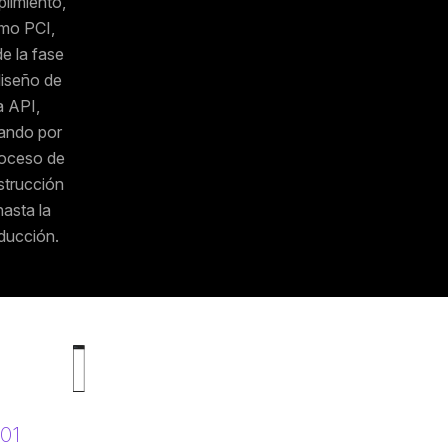
limiento,
mo PCI,
e la fase
diseño de
a API,
ando por
roceso de
strucción
hasta la
ducción.
01