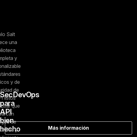
lo Salt
rece una
blioteca
pleta y
onalizable
stándares
icos y de
uridad de
SecDevOps
I listos
para
 usar que
API
barcan
bien
esgos de
hecho
Más información
uridad y