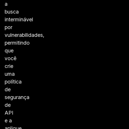
a
busca
interminável
por
vulnerabilidades,
permitindo
que
você
crie
uma
política
de
segurança
de
API
e a
aplique