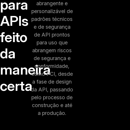
para
abrangente e
personalizável de
APIs
padrões técnicos
e de segurança
feito
de API prontos
para uso que
da
abrangem riscos
de segurança e
maneira
conformidade,
como PCI, desde
certa
a fase de design
da API, passando
pelo processo de
construção e até
a produção.