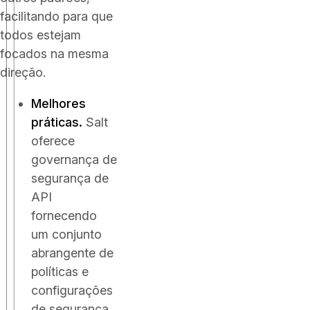
facilitando para que
todos estejam
focados na mesma
direção.
Melhores
práticas.
Salt
oferece
governança de
segurança de
API
fornecendo
um conjunto
abrangente de
políticas e
configurações
de segurança