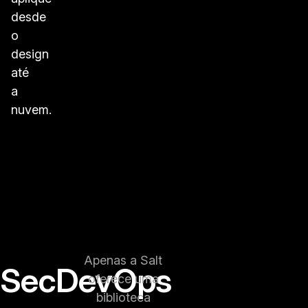
desde
o
design
até
a
nuvem.
Apenas a Salt
SecDevOps
oferece uma
biblioteca