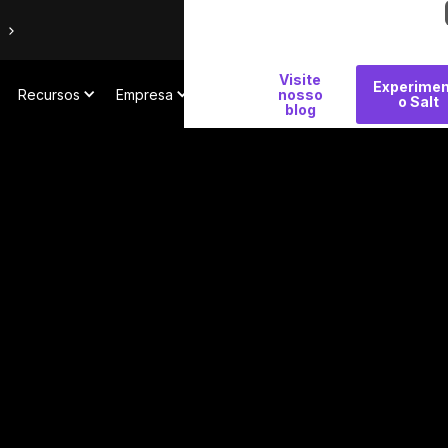
Por
Visite
Experimen
Recursos
Empresa
que
nosso
o Salt
blog
Salt