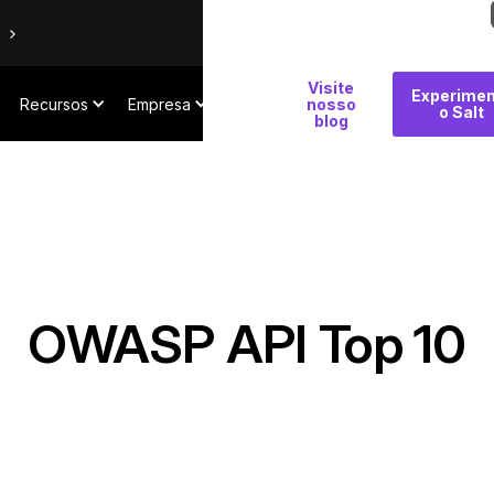
Por
Visite
Experimen
Recursos
Empresa
que
nosso
o Salt
blog
Salt
OWASP API Top 10