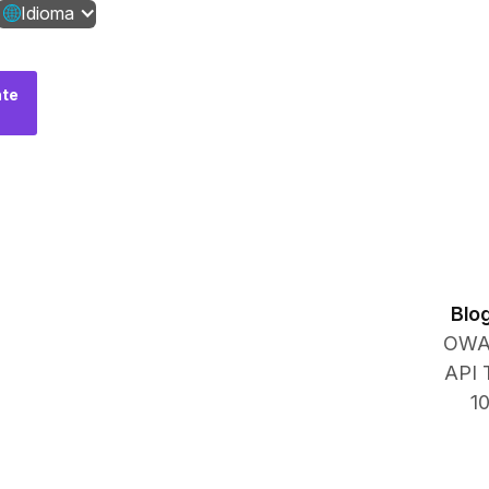
Idioma
te
Fale
conosco
Blo
OWA
API 
1