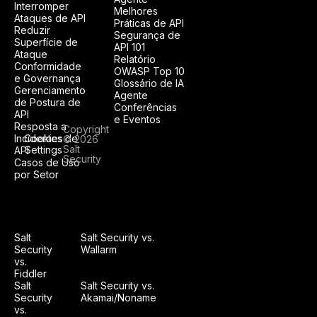
Interromper
Melhores
Ataques de API
Práticas de API
Reduzir
Segurança de
Superfície de
API 101
Ataque
Relatório
Conformidade
OWASP Top 10
e Governança
Glossário de IA
Gerenciamento
Agente
de Postura de
Conferências
API
e Eventos
Resposta a
Copyright
Incidentes de
Cookies
© 2026
Salt
Settings
API
Security
Casos de Uso
por Setor
Salt
Salt Security vs.
Security
Wallarm
vs.
Fiddler
Salt
Salt Security vs.
Security
Akamai/Noname
vs.