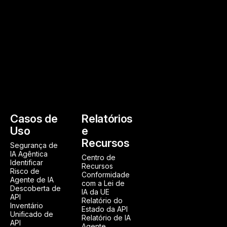
Casos de
Relatórios
Uso
e
Recursos
Segurança de
IA Agêntica
Centro de
Identificar
Recursos
Risco de
Conformidade
Agente de IA
com a Lei de
Descoberta de
IA da UE
API
Relatório do
Inventário
Estado da API
Unificado de
Relatório de IA
API
Agente