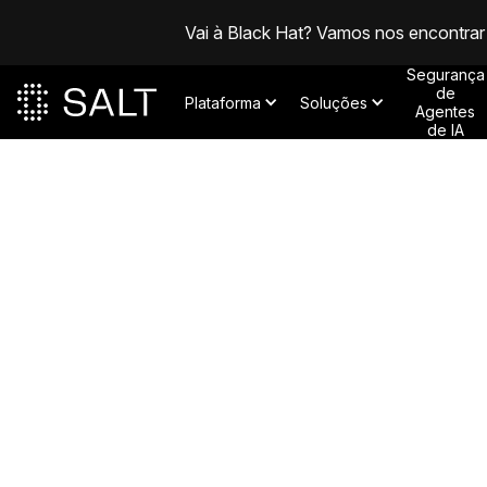
Vai à Black Hat? Vamos nos encontrar
Segurança
de
Plataforma
Soluções
Agentes
de IA
Posts