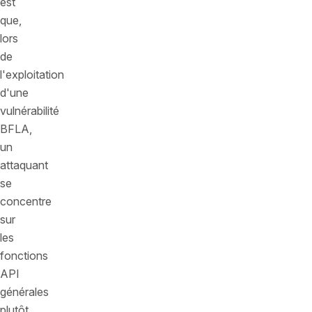
est
que,
lors
de
l'exploitation
d'une
vulnérabilité
BFLA,
un
attaquant
se
concentre
sur
les
fonctions
API
générales
plutôt