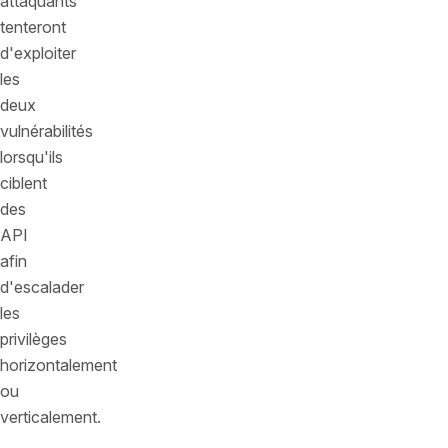
attaquants
tenteront
d'exploiter
les
deux
vulnérabilités
lorsqu'ils
ciblent
des
API
afin
d'escalader
les
privilèges
horizontalement
ou
verticalement.