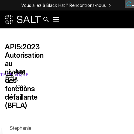
L
Vous allez à Black Hat ? Rencontrons-nous
API5:2023
Autorisation
au
niveau
June
TECHNIQUE
6,
des
2023
fonctions
défaillante
(BFLA)
Stephanie