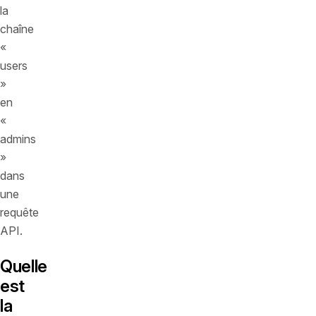
la
chaîne
«
users
»
en
«
admins
»
dans
une
requête
API.
Quelle
est
la