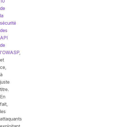
10
de
la
sécurité
des
API
de
l'OWASP
,
et
ce,
à
juste
titre.
En
fait,
les
attaquants
exploitant