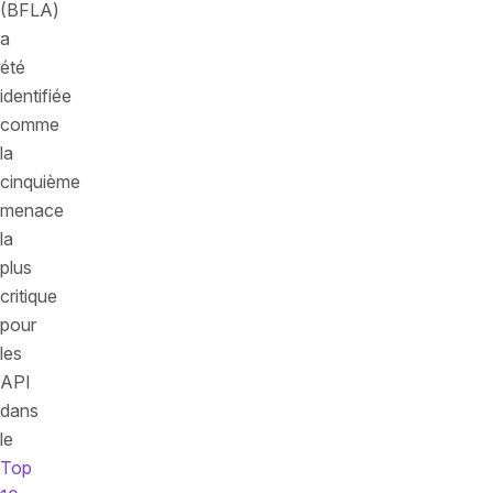
(BFLA)
a
été
identifiée
comme
la
cinquième
menace
la
plus
critique
pour
les
API
dans
le
Top