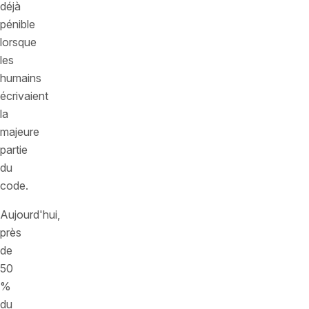
déjà
pénible
lorsque
les
humains
écrivaient
la
majeure
partie
du
code.
Aujourd'hui,
près
de
50
%
du