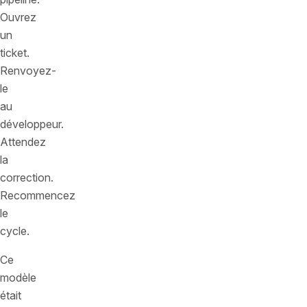
Ouvrez
un
ticket.
Renvoyez-
le
au
développeur.
Attendez
la
correction.
Recommencez
le
cycle.
Ce
modèle
était