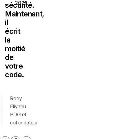
2026
sécurité.
Maintenant,
il
écrit
la
moitié
de
votre
code.
Roey
Eliyahu
PDG et
cofondateur