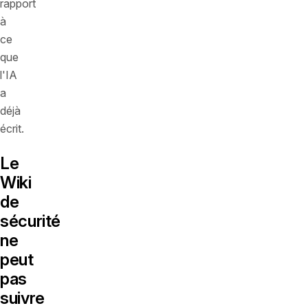
rapport
à
ce
que
l'IA
a
déjà
écrit.
Le
Wiki
de
sécurité
ne
peut
pas
suivre