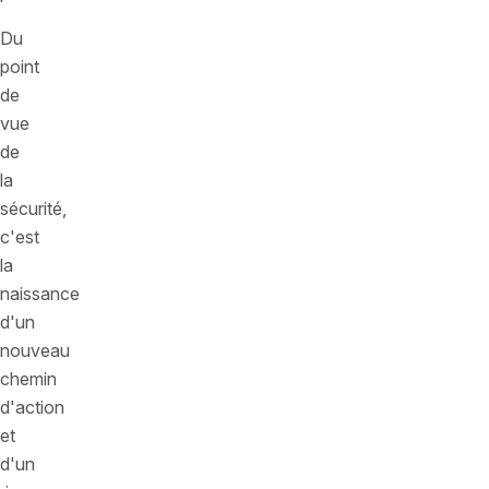
Du
point
de
vue
de
la
sécurité,
c'est
la
naissance
d'un
nouveau
chemin
d'action
et
d'un