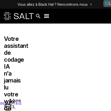
L
Vous allez à Black Hat ? Rencontrons-nous
Votre
assistant
de
codage
IA
n'a
jamais
lu
votre
wiki
June
INDUSTRIE
3,
de