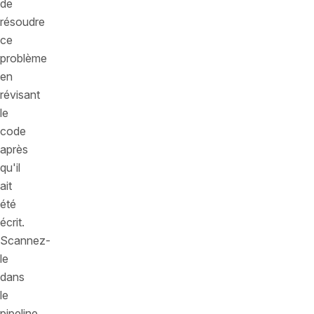
de
résoudre
ce
problème
en
révisant
le
code
après
qu'il
ait
été
écrit.
Scannez-
le
dans
le
pipeline.