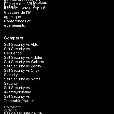
Cookies
Sous-
Sécurité des API 101
traitants
Settings
Rapport OWASP Top 10
Glossaire de l'IA
agentique
Conférences et
événements
Comparer
Salt Security vs Akto
Salt Security vs
Cequence
Salt Security vs Fiddler
Salt Security vs Wallarm
Salt Security vs Zenity
Salt Security vs Onyx
Security
Salt Security vs Noma
Security
Salt Security vs
Akamai/Noname
Salt Security vs
Traceable/Harness
Copyright
© 2026
Pas de sécurité de l'IA