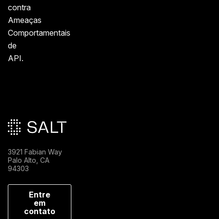
contra
Ameaças
Comportamentais
de
API.
Rodapé principal
3921 Fabian Way
Palo Alto, CA
94303
Entre
em
contato