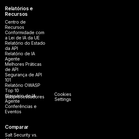
Relatórios e
Recursos
Centro de
Recursos
Conformidade com
a Lei de IA da UE
Relatório do Estado
da API
Relatório de IA
Agente
Melhores Práticas
de API
Segurança de API
101
Relatório OWASP
Top 10
Cookies
Glossário de IA
Subprocessadores
Settings
Agente
Conferências e
Eventos
Comparar
Salt Security vs.