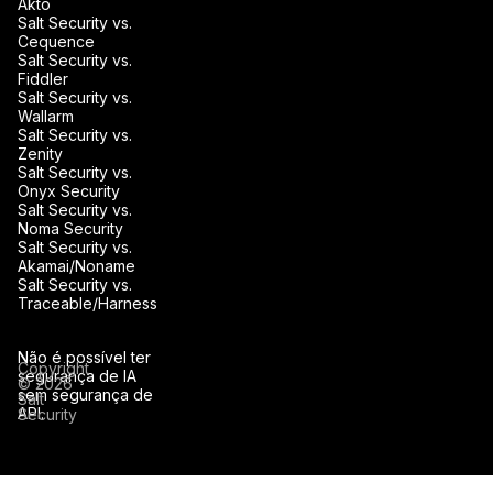
Akto
Salt Security vs.
Cequence
Salt Security vs.
Fiddler
Salt Security vs.
Wallarm
Salt Security vs.
Zenity
Salt Security vs.
Onyx Security
Salt Security vs.
Noma Security
Salt Security vs.
Akamai/Noname
Salt Security vs.
Traceable/Harness
Não é possível ter
Copyright
segurança de IA
© 2026
sem segurança de
Salt
API.
Security