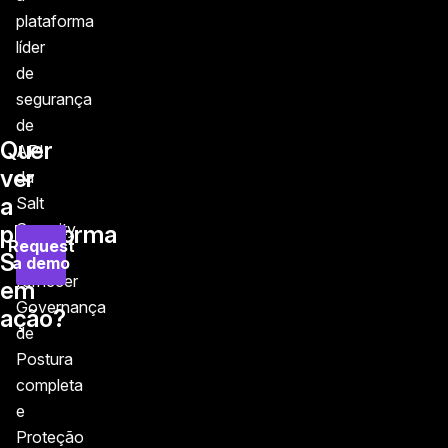
plataforma
líder
de
segurança
de
Quer
API
ver
da
a
Salt
Security
plataforma
Request
pode
Salt
a demo
fornecer
em
Governança
ação?
de
Postura
completa
e
Proteção