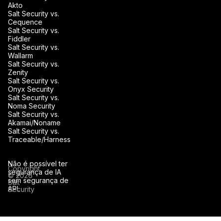
Akto
Salt Security vs.
Cequence
Salt Security vs.
Fiddler
Salt Security vs.
Wallarm
Salt Security vs.
Zenity
Salt Security vs.
Onyx Security
Salt Security vs.
Noma Security
Salt Security vs.
Akamai/Noname
Salt Security vs.
Traceable/Harness
Não é possível ter
Copyright
segurança de IA
© 2026
sem segurança de
Salt
API.
Security