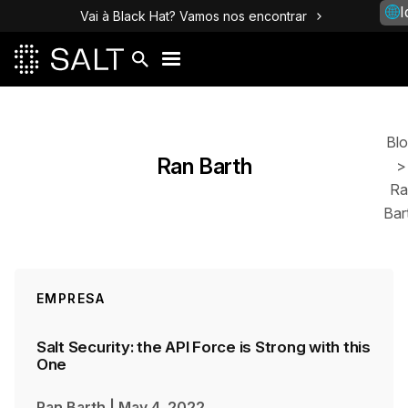
I
Vai à Black Hat? Vamos nos encontrar
Posts
Bl
Ran Barth
>
Ra
Bar
EMPRESA
Salt Security: the API Force is Strong with this
One
Ran Barth
|
May 4, 2022