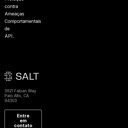
contra
Ameaças
Comportamentais
de
API.
Rodapé principal
3921 Fabian Way
Palo Alto, CA
94303
Entre
em
contato