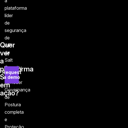
a
plataforma
líder
de
segurança
de
Quer
API
ver
da
a
Salt
Security
plataforma
Request
pode
Salt
a demo
fornecer
em
Governança
ação?
de
Postura
completa
e
Proteção