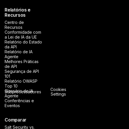
Relatórios e
Recursos
Centro de
Recursos
Conformidade com
a Lei de IA da UE
Relatório do Estado
da API
Relatório de IA
Agente
Melhores Práticas
de API
Segurança de API
101
Relatório OWASP
Top 10
Cookies
Glossário de IA
Subprocessadores
Settings
Agente
Conferências e
Eventos
Comparar
Salt Security vs.