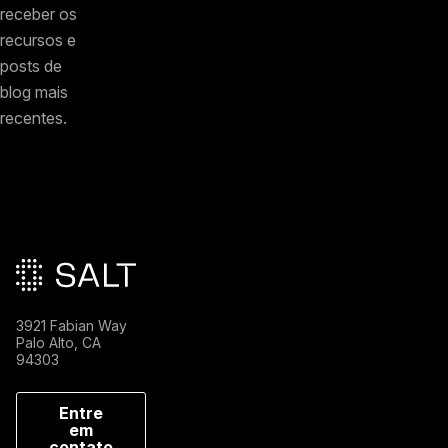
receber os
recursos e
posts de
blog mais
recentes.
Rodapé principal
3921 Fabian Way
Palo Alto, CA
94303
Entre
em
contato