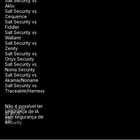
Salt Security vs.
Akto
Salt Security vs.
Cequence
Salt Security vs.
Fiddler
Salt Security vs.
Wallarm
Salt Security vs.
Zenity
Salt Security vs.
Onyx Security
Salt Security vs.
Noma Security
Salt Security vs.
Akamai/Noname
Salt Security vs.
Traceable/Harness
Não é possível ter
Copyright
segurança de IA
© 2026
sem segurança de
Salt
API.
Security