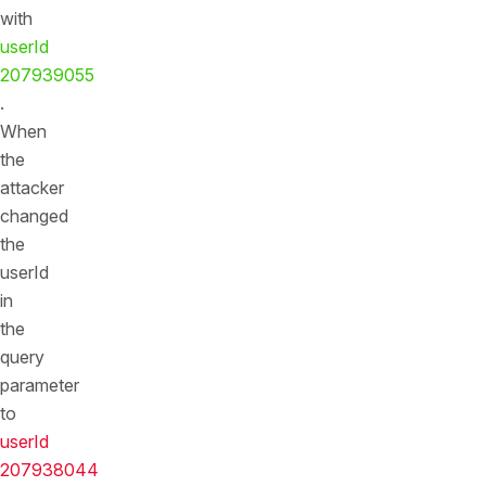
with
userId
207939055
.
When
the
attacker
changed
the
userId
in
the
query
parameter
to
userId
207938044