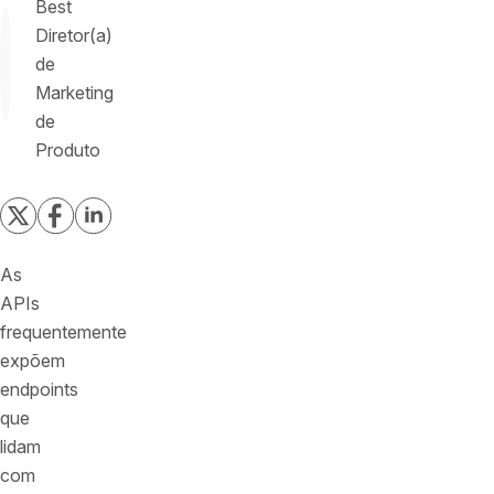
Best
Diretor(a)
de
Marketing
de
Produto
As
APIs
frequentemente
expõem
endpoints
que
lidam
com