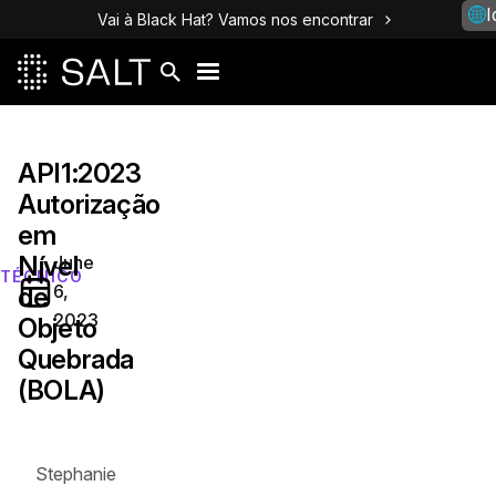
I
Vai à Black Hat? Vamos nos encontrar
API1:2023
Autorização
em
Nível
June
TÉCNICO
6,
de
2023
Objeto
Quebrada
(BOLA)
Stephanie