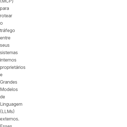
(MCP)
para
rotear
o
tráfego
entre
seus
sistemas
internos
proprietários
e
Grandes
Modelos
de
Linguagem
(LLMs)
externos.
Esses