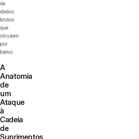
de
dados
brutos
que
circulam
por
baixo.
A
Anatomia
de
um
Ataque
à
Cadeia
de
Suprimentos