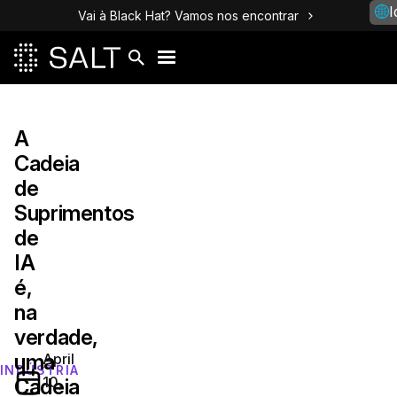
I
Vai à Black Hat? Vamos nos encontrar
A
Cadeia
de
Suprimentos
de
IA
é,
na
verdade,
uma
April
INDÚSTRIA
10,
Cadeia