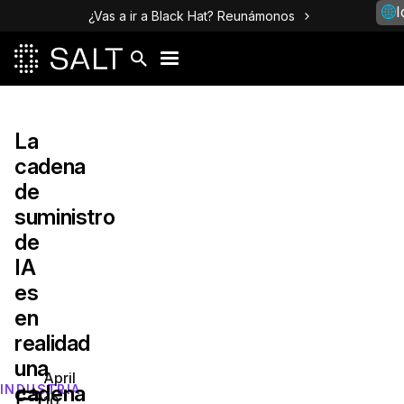
I
¿Vas a ir a Black Hat? Reunámonos
La
cadena
de
suministro
de
IA
es
en
realidad
una
April
cadena
INDUSTRIA
10,