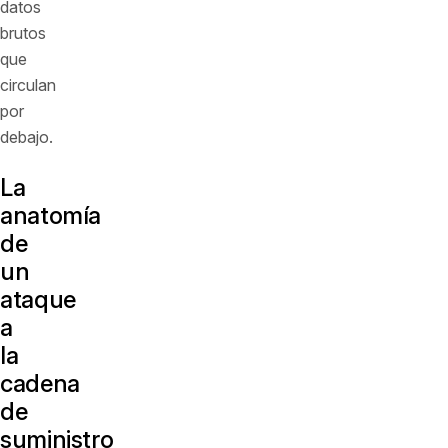
datos
brutos
que
circulan
por
debajo.
La
anatomía
de
un
ataque
a
la
cadena
de
suministro