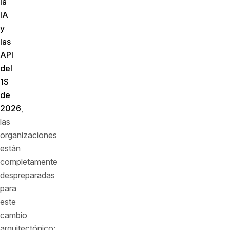
la
IA
y
las
API
del
1S
de
2026
,
las
organizaciones
están
completamente
despreparadas
para
este
cambio
arquitectónico: