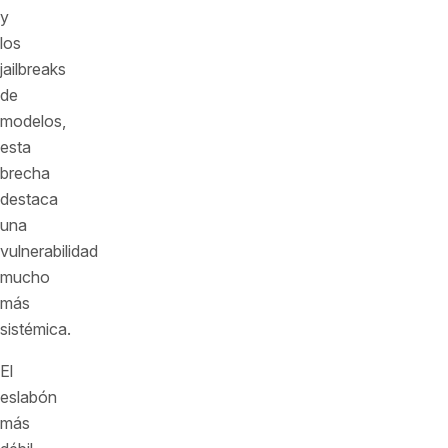
y
los
jailbreaks
de
modelos,
esta
brecha
destaca
una
vulnerabilidad
mucho
más
sistémica.
El
eslabón
más