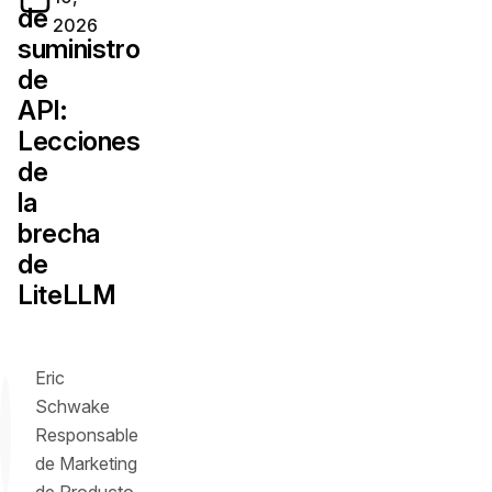
de
2026
suministro
de
API:
Lecciones
de
la
brecha
de
LiteLLM
Eric
Schwake
Responsable
de Marketing