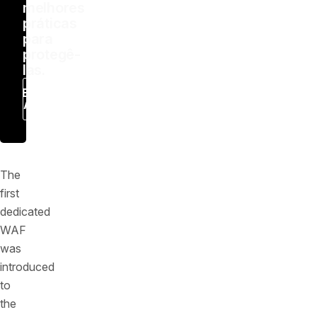
melhores
práticas
para
protegê-
las.
Baixar
Agora
The
first
dedicated
WAF
was
introduced
to
the