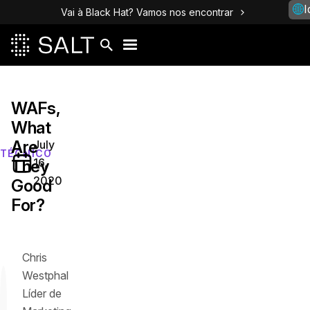
I
Vai à Black Hat? Vamos nos encontrar
WAFs,
What
Are
July
TÉCNICO
16,
They
2020
Good
For?
Chris
Westphal
Líder de