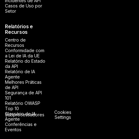
Incidentes de API
Casos de Uso por
Setor
Relatórios e
Recursos
Centro de
Recursos
Conformidade com
a Lei de IA da UE
Relatório do Estado
da API
Relatório de IA
Agente
Melhores Práticas
de API
Segurança de API
101
Relatório OWASP
Top 10
Cookies
Glossário de IA
Subprocessadores
Settings
Agente
Conferências e
Eventos