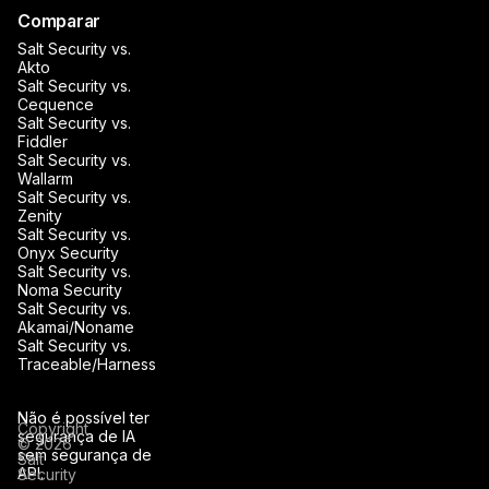
Comparar
Salt Security vs.
Akto
Salt Security vs.
Cequence
Salt Security vs.
Fiddler
Salt Security vs.
Wallarm
Salt Security vs.
Zenity
Salt Security vs.
Onyx Security
Salt Security vs.
Noma Security
Salt Security vs.
Akamai/Noname
Salt Security vs.
Traceable/Harness
Não é possível ter
Copyright
segurança de IA
© 2026
sem segurança de
Salt
API.
Security