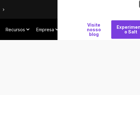
Por
Visite
Experimen
Recursos
Empresa
que
nosso
o Salt
blog
Salt