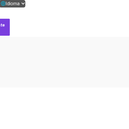
Idioma
te
Fale
conosco