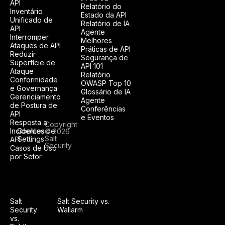
API
Relatório do
Inventário
Estado da API
Unificado de
Relatório de IA
API
Agente
Interromper
Melhores
Ataques de API
Práticas de API
Reduzir
Segurança de
Superfície de
API 101
Ataque
Relatório
Conformidade
OWASP Top 10
e Governança
Glossário de IA
Gerenciamento
Agente
de Postura de
Conferências
API
e Eventos
Resposta a
Copyright
Incidentes de
Cookies
© 2026
Salt
Settings
API
Security
Casos de Uso
por Setor
Salt
Salt Security vs.
Security
Wallarm
vs.