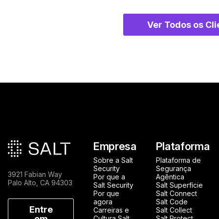
Ver Todos os Cli
Rodapé principal
Empresa
Plataforma
Sobre a Salt
Plataforma de
Security
Segurança
3921 Fabian Way
Por que a
Agêntica
Palo Alto, CA 94303
Salt Security
Salt Superfície
Por que
Salt Connect
agora
Salt Code
Entre
Carreiras e
Salt Collect
em
Cultura Salt
Salt Protect