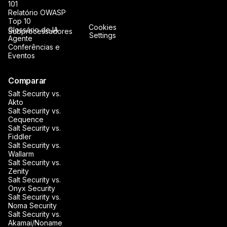
101
Relatório OWASP
Top 10
Cookies
Glossário de IA
Subprocessadores
Settings
Agente
Conferências e
Eventos
Comparar
Salt Security vs.
Akto
Salt Security vs.
Cequence
Salt Security vs.
Fiddler
Salt Security vs.
Wallarm
Salt Security vs.
Zenity
Salt Security vs.
Onyx Security
Salt Security vs.
Noma Security
Salt Security vs.
Akamai/Noname