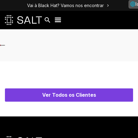
I
Vai à Black Hat? Vamos nos encontrar
Ver Todos os Clientes
Rodapé principal