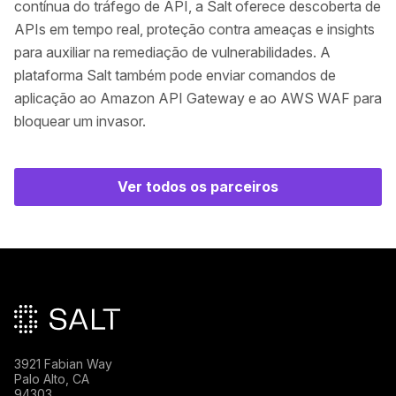
contínua do tráfego de API, a Salt oferece descoberta de
APIs em tempo real, proteção contra ameaças e insights
para auxiliar na remediação de vulnerabilidades. A
plataforma Salt também pode enviar comandos de
aplicação ao Amazon API Gateway e ao AWS WAF para
bloquear um invasor.
Ver todos os parceiros
Rodapé principal
3921 Fabian Way
Palo Alto, CA
94303