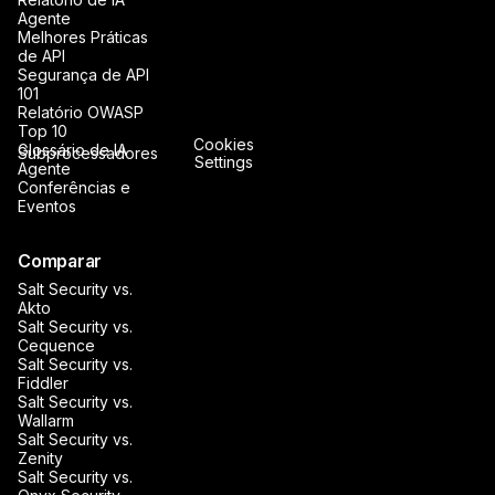
Agente
Melhores Práticas
de API
Segurança de API
101
Relatório OWASP
Top 10
Cookies
Glossário de IA
Subprocessadores
Settings
Agente
Conferências e
Eventos
Comparar
Salt Security vs.
Akto
Salt Security vs.
Cequence
Salt Security vs.
Fiddler
Salt Security vs.
Wallarm
Salt Security vs.
Zenity
Salt Security vs.