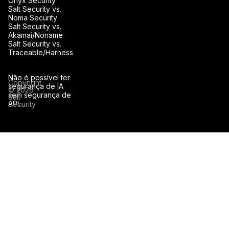
Onyx Security
Salt Security vs.
Noma Security
Salt Security vs.
Akamai/Noname
Salt Security vs.
Traceable/Harness
Não é possível ter
Copyright
segurança de IA
© 2026
sem segurança de
Salt
API.
Security