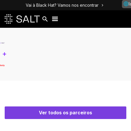
I
Vai à Black Hat? Vamos nos encontrar
+
Ver todos os parceiros