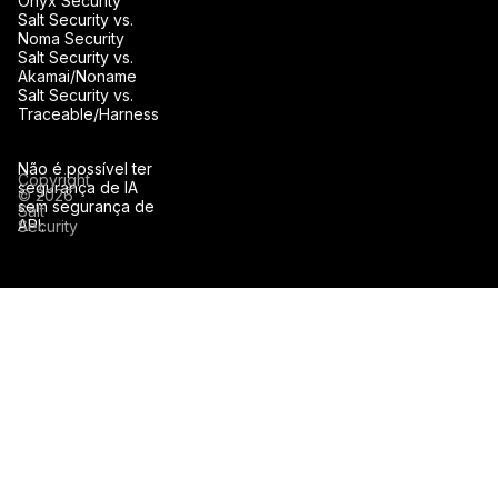
Onyx Security
Salt Security vs.
Noma Security
Salt Security vs.
Akamai/Noname
Salt Security vs.
Traceable/Harness
Não é possível ter
Copyright
segurança de IA
© 2026
sem segurança de
Salt
API.
Security