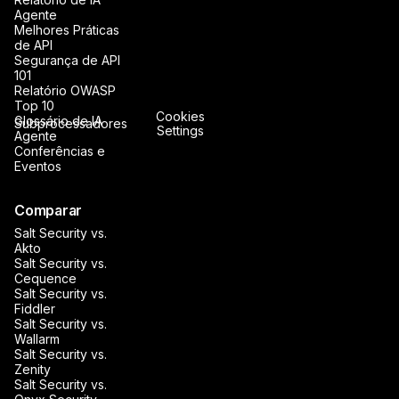
Agente
Melhores Práticas
de API
Segurança de API
101
Relatório OWASP
Top 10
Cookies
Glossário de IA
Subprocessadores
Settings
Agente
Conferências e
Eventos
Comparar
Salt Security vs.
Akto
Salt Security vs.
Cequence
Salt Security vs.
Fiddler
Salt Security vs.
Wallarm
Salt Security vs.
Zenity
Salt Security vs.