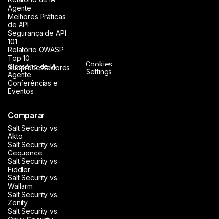
Agente
Melhores Práticas
de API
Segurança de API
101
Relatório OWASP
Top 10
Cookies
Glossário de IA
Subprocessadores
Settings
Agente
Conferências e
Eventos
Comparar
Salt Security vs.
Akto
Salt Security vs.
Cequence
Salt Security vs.
Fiddler
Salt Security vs.
Wallarm
Salt Security vs.
Zenity
Salt Security vs.