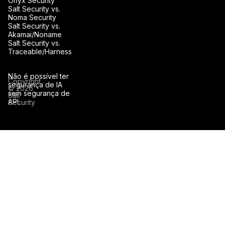
Onyx Security
Salt Security vs.
Noma Security
Salt Security vs.
Akamai/Noname
Salt Security vs.
Traceable/Harness
Não é possível ter
Copyright
segurança de IA
© 2026
sem segurança de
Salt
API.
Security