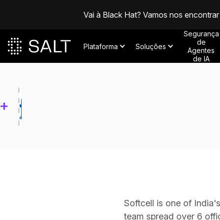
Vai à Black Hat? Vamos nos encontrar
Segurança
de
Plataforma
Soluções
Agentes
de IA
+
Softcell is one of Indi
team spread over 6 offi