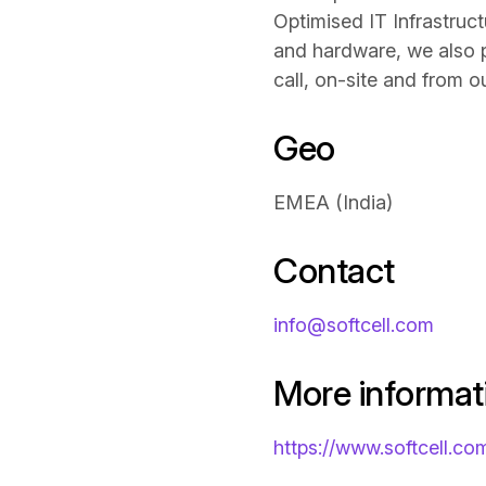
Optimised IT Infrastruct
and hardware, we also p
call, on-site and from o
Geo
EMEA (India)
Contact
info@softcell.com
More informat
https://www.softcell.co