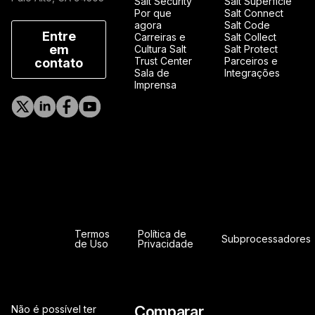
Salt Security
Salt Superfície
Por que
Salt Connect
agora
Salt Code
Entre
Carreiras e
Salt Collect
em
Cultura Salt
Salt Protect
Trust Center
Parceiros e
contato
Sala de
Integrações
Imprensa
Termos
Política de
Subprocessadores
de Uso
Privacidade
Comparar
Não é possível ter