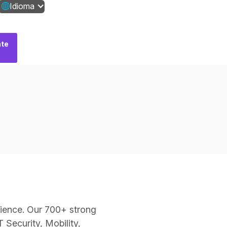
Idioma
te
Fale
conosco
erience. Our 700+ strong
 Security, Mobility,