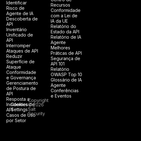
Identificar
Recursos
Risco de
Conformidade
Agente de IA
com a Lei de
Descoberta de
IA da UE
API
Relatório do
Inventário
Estado da API
Unificado de
Relatório de IA
API
Agente
Interromper
Melhores
Ataques de API
Práticas de API
Reduzir
Segurança de
Superfície de
API 101
Ataque
Relatório
Conformidade
OWASP Top 10
e Governança
Glossário de IA
Gerenciamento
Agente
de Postura de
Conferências
API
e Eventos
Resposta a
Copyright
Incidentes de
Cookies
© 2026
Salt
Settings
API
Security
Casos de Uso
por Setor