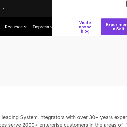
Por
Visite
Experimen
Recursos
Empresa
que
nosso
o Salt
blog
Salt
a's leading System Integrators with over 30+ years exp
ces serve 2000+ enterprise customers in the areas of IT