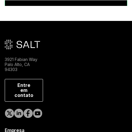
Back to News Releases
Rodapé principal
3921 Fabian Way
Palo Alto, CA
94303
Entre
em
contato
Empresa