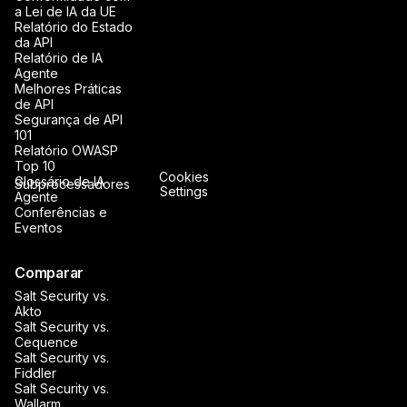
a Lei de IA da UE
Relatório do Estado
da API
Relatório de IA
Agente
Melhores Práticas
de API
Segurança de API
101
Relatório OWASP
Top 10
Cookies
Glossário de IA
Subprocessadores
Settings
Agente
Conferências e
Eventos
Comparar
Salt Security vs.
Akto
Salt Security vs.
Cequence
Salt Security vs.
Fiddler
Salt Security vs.
Wallarm