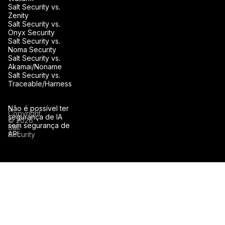
Salt Security vs.
Zenity
Salt Security vs.
Onyx Security
Salt Security vs.
Noma Security
Salt Security vs.
Akamai/Noname
Salt Security vs.
Traceable/Harness
Não é possível ter
Copyright
segurança de IA
© 2026
sem segurança de
Salt
API.
Security