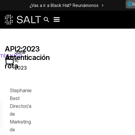
I
¿Vas a ir a Black Hat? Reunámonos
API2:2023
June
Autenticación
TÉCNICO
6,
rota
2023
Stephanie
Best
Director/a
de
Marketing
de