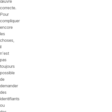
œuvre
correcte.
Pour
compliquer
encore
les
choses,
il
n'est
pas
toujours
possible
de
demander
des
identifiants
ou
des