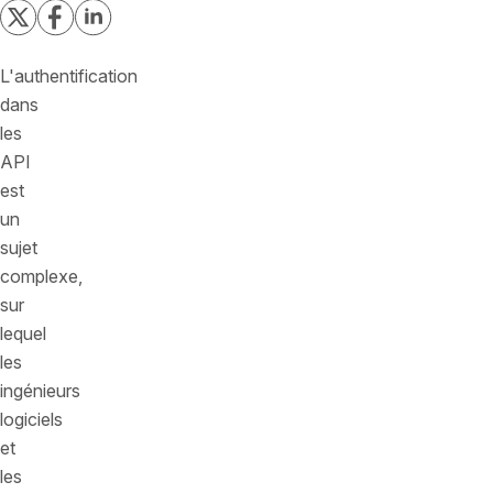
L'authentification
dans
les
API
est
un
sujet
complexe,
sur
lequel
les
ingénieurs
logiciels
et
les