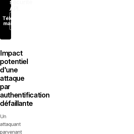
sécurité
API.
Télécharger
maintenant
Impact
potentiel
d'une
attaque
par
authentification
défaillante
Un
attaquant
parvenant