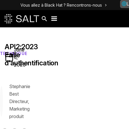
L
Vous allez à Black Hat ? Rencontrons-nous
API2:2023
June
Faille
TECHNIQUE
6,
d'authentification
2023
Stephanie
Best
Directeur,
Marketing
produit