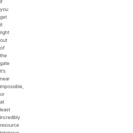
if
you
get
it
right
out
of
the
gate
it’s
near
impossible,
or
at
least
incredibly
resource
intensive