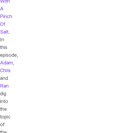
With
A
Pinch
Of
Salt
.
In
this
episode,
Adam
,
Chris
and
Ran
dig
into
the
topic
of
the