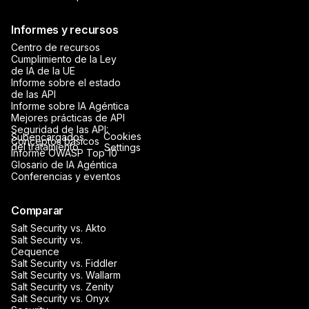
Informes y recursos
Centro de recursos
Cumplimiento de la Ley
de IA de la UE
Informe sobre el estado
de las API
Informe sobre IA Agéntica
Mejores prácticas de API
Seguridad de las API:
Cookies
Subencargados
Conceptos básicos
del tratamiento
Settings
Informe OWASP Top 10
Glosario de IA Agéntica
Conferencias y eventos
Comparar
Salt Security vs. Akto
Salt Security vs.
Cequence
Salt Security vs. Fiddler
Salt Security vs. Wallarm
Salt Security vs. Zenity
Salt Security vs. Onyx