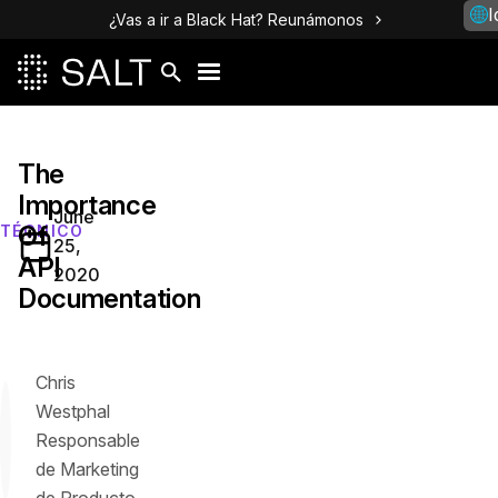
I
¿Vas a ir a Black Hat? Reunámonos
The
Importance
June
Of
TÉCNICO
25,
API
2020
Documentation
Chris
Westphal
Responsable
de Marketing