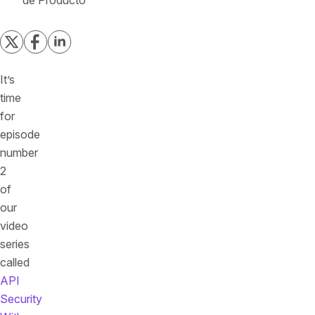
de Producto
It’s
time
for
episode
number
2
of
our
video
series
called
API
Security