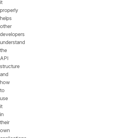
it
properly
helps
other
developers
understand
the
API
structure
and
how
to
use
it
in
their
own