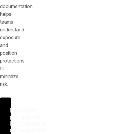
documentation
helps
teams
understand
exposure
and
position
protections
to
minimize
risk.
Descubre
por qué las
herramientas
de seguridad