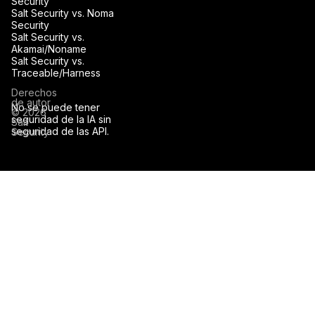
Security
Salt Security vs. Noma
Security
Salt Security vs.
Akamai/Noname
Salt Security vs.
Traceable/Harness
Derechos
de autor
No se puede tener
© 2026
seguridad de la IA sin
Salt
seguridad de las API.
Security