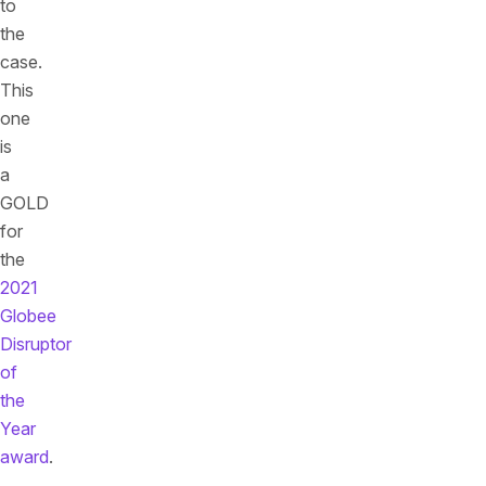
to
the
case.
This
one
is
a
GOLD
for
the
2021
Globee
Disruptor
of
the
Year
award
.