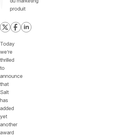
du marketing
produit
Today
we’re
thrilled
to
announce
that
Salt
has
added
yet
another
award