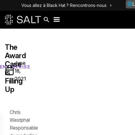
L
Vous allez à Black Hat ? Rencontrons-nous
The
Award
Case
June
ENTREPRISE
16,
is
2021
Filling
Up
Chris
Westphal
Responsable