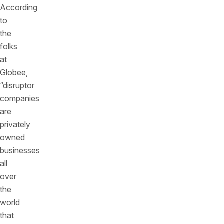
According
to
the
folks
at
Globee,
“disruptor
companies
are
privately
owned
businesses
all
over
the
world
that