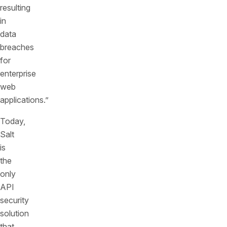
resulting
in
data
breaches
for
enterprise
web
applications.”
Today,
Salt
is
the
only
API
security
solution
that