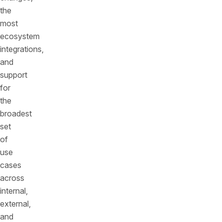
the
most
ecosystem
integrations,
and
support
for
the
broadest
set
of
use
cases
across
internal,
external,
and