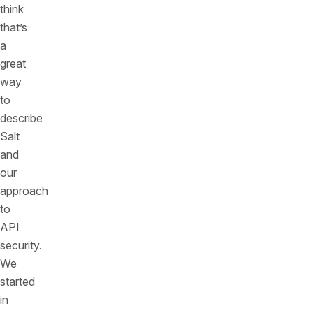
think
that’s
a
great
way
to
describe
Salt
and
our
approach
to
API
security.
We
started
in