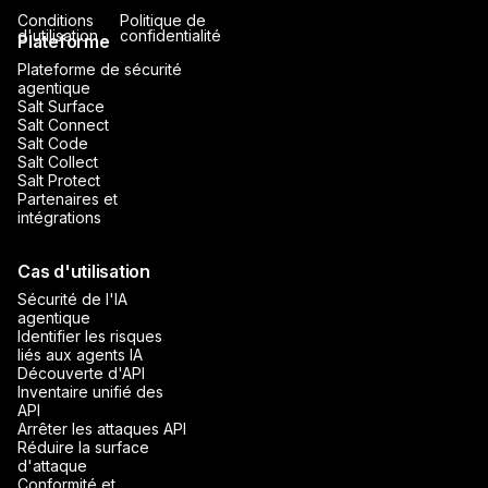
Conditions
Politique de
d'utilisation
confidentialité
Plateforme
Plateforme de sécurité
agentique
Salt Surface
Salt Connect
Salt Code
Salt Collect
Salt Protect
Partenaires et
intégrations
Cas d'utilisation
Sécurité de l'IA
agentique
Identifier les risques
liés aux agents IA
Découverte d'API
Inventaire unifié des
API
Arrêter les attaques API
Réduire la surface
d'attaque
Conformité et