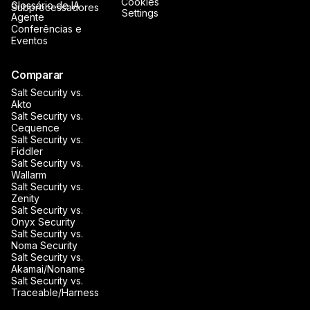
Cookies
Glossário de IA
Subprocessadores
Settings
Agente
Conferências e
Eventos
Comparar
Salt Security vs.
Akto
Salt Security vs.
Cequence
Salt Security vs.
Fiddler
Salt Security vs.
Wallarm
Salt Security vs.
Zenity
Salt Security vs.
Onyx Security
Salt Security vs.
Noma Security
Salt Security vs.
Akamai/Noname
Salt Security vs.
Traceable/Harness