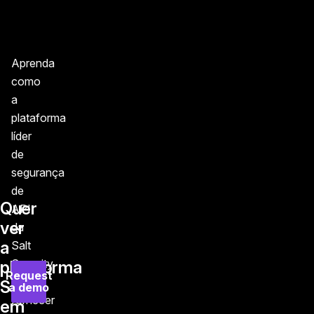
Aprenda
como
a
plataforma
líder
de
segurança
de
Quer
API
ver
da
a
Salt
Security
plataforma
Request
pode
Salt
a demo
fornecer
em