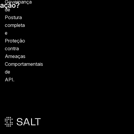
Governança
ação?
de
Postura
completa
e
Proteção
contra
Ameaças
Comportamentais
de
API.
Rodapé principal