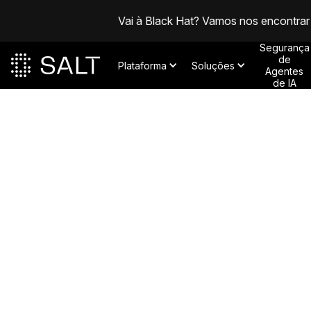
Vai à Black Hat? Vamos nos encontrar
Segurança
de
Plataforma
Soluções
Agentes
de IA
Posts