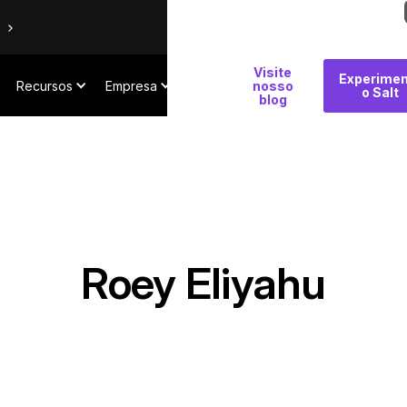
Por
Visite
Experimen
Recursos
Empresa
que
nosso
o Salt
blog
Salt
Roey Eliyahu