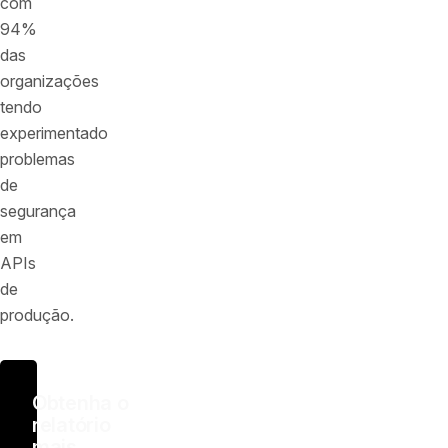
com
94%
das
organizações
tendo
experimentado
problemas
de
segurança
em
APIs
de
produção.
Obtenha o
relatório
mais