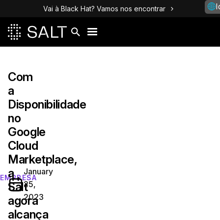
I
Vai à Black Hat? Vamos nos encontrar
Com
a
Disponibilidade
no
Google
Cloud
Marketplace,
a
January
EMPRESA
25,
Salt
2023
agora
alcança