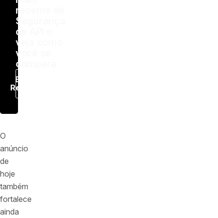
recente de
Segurança
de API e
veja como
você se
compara
Baixar
Relatório
O
anúncio
de
hoje
também
fortalece
ainda