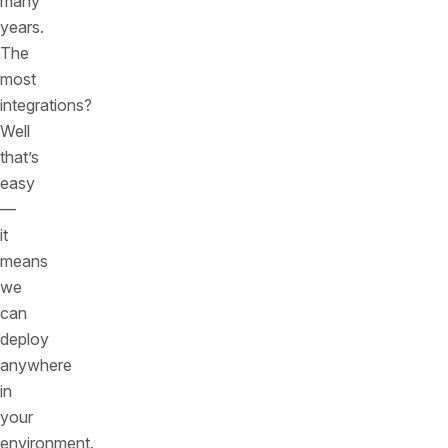
many
years.
The
most
integrations?
Well
that’s
easy
—
it
means
we
can
deploy
anywhere
in
your
environment.