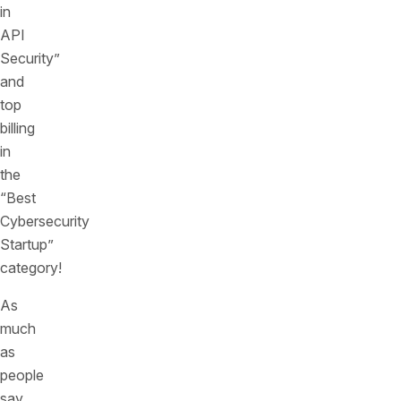
in
API
Security”
and
top
billing
in
the
“Best
Cybersecurity
Startup”
category!
As
much
as
people
say