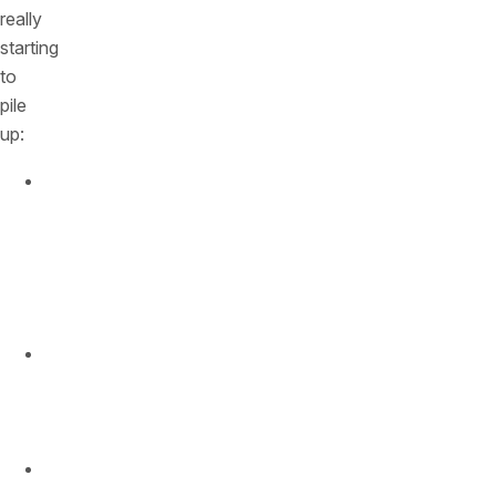
really
starting
to
pile
up:
biggest
revenue
quarter
ever
in
Q1
longest
time
in
market
easiest