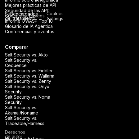
Mejores prácticas de API
Seguridad de las API:
Cookies
Subencargados
Conceptos básicos
del tratamiento
Settings
Informe OWASP Top 10
Glosario de IA Agéntica
Conferencias y eventos
Comparar
Salt Security vs. Akto
Salt Security vs.
Cequence
Salt Security vs. Fiddler
Salt Security vs. Wallarm
Salt Security vs. Zenity
Salt Security vs. Onyx
Security
Salt Security vs. Noma
Security
Salt Security vs.
Akamai/Noname
Salt Security vs.
Traceable/Harness
Derechos
de autor
No se puede tener