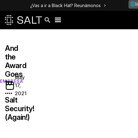
I
¿Vas a ir a Black Hat? Reunámonos
And
the
Award
Goes
May
to
EMPRESA
17,
….
2021
Salt
Security!
(Again!)