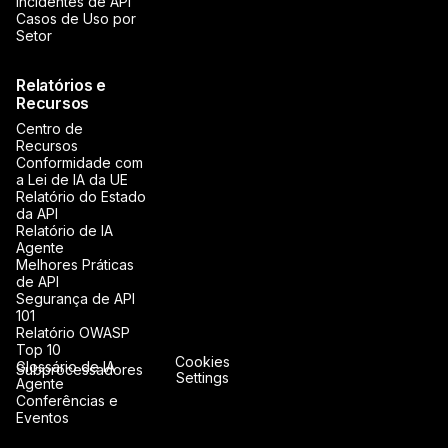
Incidentes de API
Casos de Uso por
Setor
Relatórios e
Recursos
Centro de
Recursos
Conformidade com
a Lei de IA da UE
Relatório do Estado
da API
Relatório de IA
Agente
Melhores Práticas
de API
Segurança de API
101
Relatório OWASP
Top 10
Cookies
Glossário de IA
Subprocessadores
Settings
Agente
Conferências e
Eventos