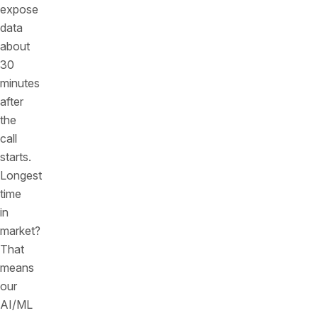
expose
data
about
30
minutes
after
the
call
starts.
Longest
time
in
market?
That
means
our
AI/ML