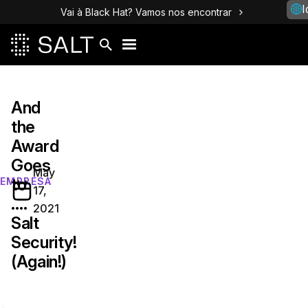
I
Vai à Black Hat? Vamos nos encontrar
And
the
Award
Goes
May
to
EMPRESA
17,
….
2021
Salt
Security!
(Again!)