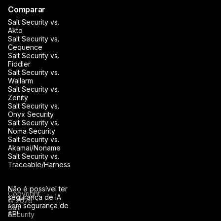
Comparar
Salt Security vs.
Akto
Salt Security vs.
Cequence
Salt Security vs.
Fiddler
Salt Security vs.
Wallarm
Salt Security vs.
Zenity
Salt Security vs.
Onyx Security
Salt Security vs.
Noma Security
Salt Security vs.
Akamai/Noname
Salt Security vs.
Traceable/Harness
Não é possível ter
Copyright
segurança de IA
© 2026
sem segurança de
Salt
API.
Security