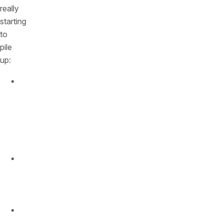
really
starting
to
pile
up:
biggest
revenue
quarter
ever
in
Q1
longest
time
in
market
easiest